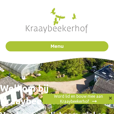
Menu
Welkom bij
×
Word lid en bouw mee aan
Kraaybeekerhof
Kraaybeekerhof