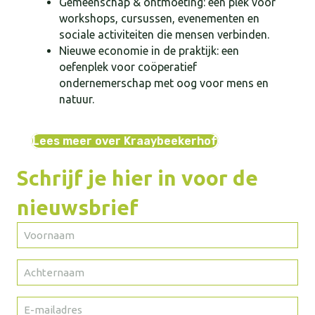
Gemeenschap & ontmoeting: een plek voor
workshops, cursussen, evenementen en
sociale activiteiten die mensen verbinden.
Nieuwe economie in de praktijk: een
oefenplek voor coöperatief
ondernemerschap met oog voor mens en
natuur.
Lees meer over Kraaybeekerhof
Schrijf je hier in voor de
nieuwsbrief
Voornaam
(Vereist)
Achternaam
(Vereist)
E-