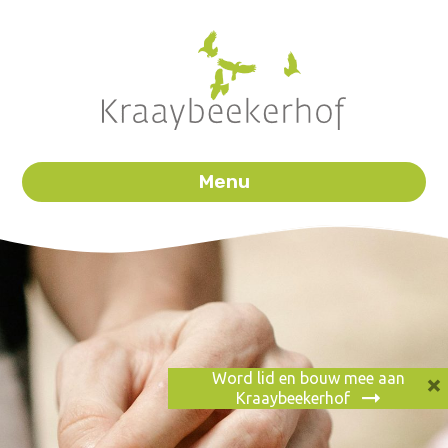
Menu
×
Word lid en bouw mee aan
Kraaybeekerhof