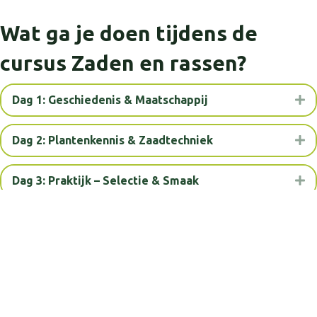
Wat ga je doen tijdens de
cursus Zaden en rassen?
Dag 1: Geschiedenis & Maatschappij
Ui
Dag 2: Plantenkennis & Zaadtechniek
Ui
Dag 3: Praktijk – Selectie & Smaak
Ui
Over de docent
Ui
Data en tijden
Ui
Investering
Ui