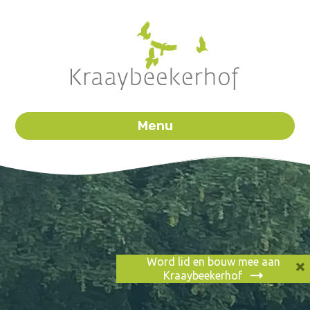
Menu
×
Word lid en bouw mee aan
Kraaybeekerhof