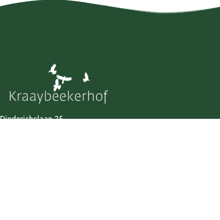
Diederichslaan 25
3971 PA Driebergen
KvK: 85588709
Routebeschrijving
Academie
maandag t/m vrijdag
van 9:30 tot 17:00 uur
E-mail:
academie@kraaybeekerhof.nl