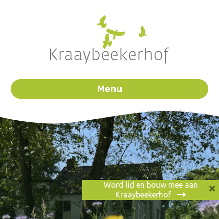
Menu
×
Word lid en bouw mee aan
Kraaybeekerhof