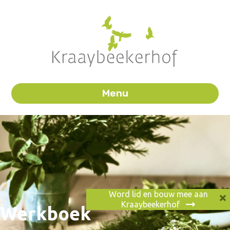
Menu
×
Word lid en bouw mee aan
Kraaybeekerhof
Werkboek