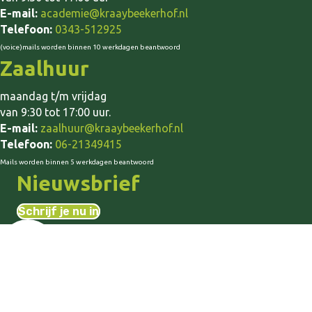
E-mail:
academie@kraaybeekerhof.nl
Telefoon:
0343-512925
(voice)mails worden binnen 10 werkdagen beantwoord
Zaalhuur
maandag t/m vrijdag
van 9:30 tot 17:00 uur.
E-mail:
zaalhuur@kraaybeekerhof.nl
Telefoon:
06-21349415
Mails worden binnen 5 werkdagen beantwoord
Nieuwsbrief
Schrijf je nu in
Algemene Voorwaarden
Cookieverklaring