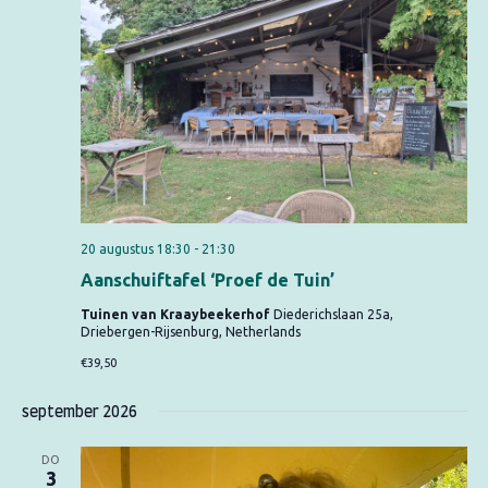
m
e
t
e
n
e
e
t
n
r
w
t
e
e
e
e
e
n
n
r
d
Z
g
a
o
a
t
v
e
20 augustus 18:30
-
21:30
u
e
k
m
Aanschuiftafel ‘Proef de Tuin’
n
e
.
n
Tuinen van Kraaybeekerhof
Diederichslaan 25a,
n
Driebergen-Rijsenburg, Netherlands
a
e
€39,50
v
n
i
september 2026
g
w
a
e
DO
t
3