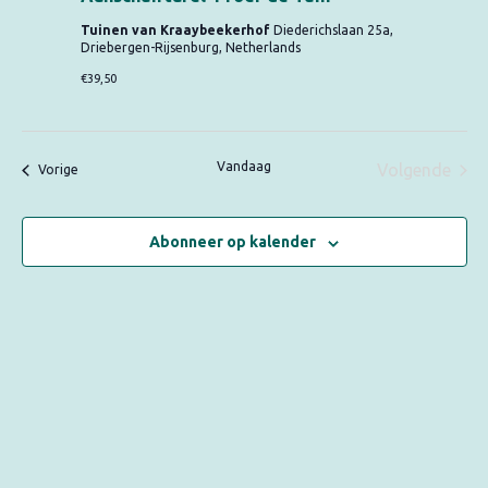
Tuinen van Kraaybeekerhof
Diederichslaan 25a,
Driebergen-Rijsenburg, Netherlands
€39,50
Vandaag
Volgende
Evenementen
Vorige
Eveneme
Abonneer op kalender