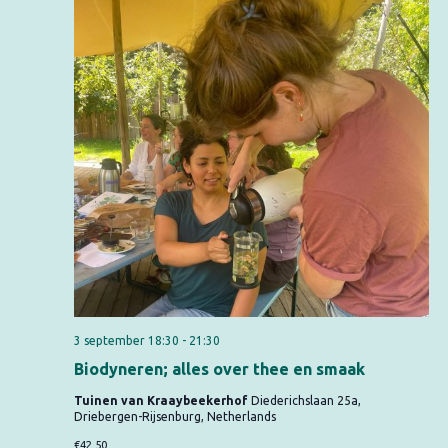
e
i
r
e
g
e
v
e
n
n
a
v
i
g
a
3 september 18:30
-
21:30
t
Biodyneren; alles over thee en smaak
i
Tuinen van Kraaybeekerhof
Diederichslaan 25a,
e
Driebergen-Rijsenburg, Netherlands
€42,50