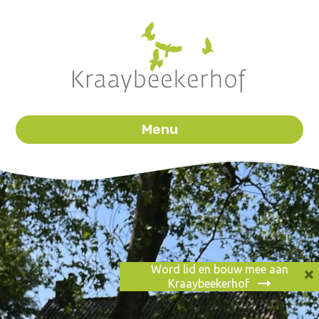
Menu
×
Word lid en bouw mee aan
Kraaybeekerhof